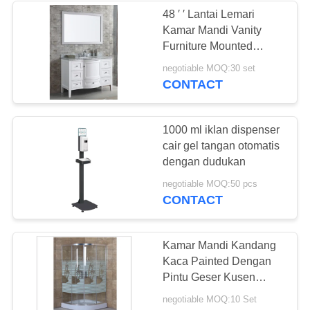
48 ′ ′ Lantai Lemari
Kamar Mandi Vanity
69
Furniture Mounted
Lemari Vanity
dengan White Glossy
negotiable MOQ:30 set
Finish
CONTACT
Kamar Mandi
1000 ml iklan dispenser
cair gel tangan otomatis
dengan dudukan
15
negotiable MOQ:50 pcs
CONTACT
Drop-in Bathtub
Kamar Mandi Kandang
Kaca Painted Dengan
Pintu Geser Kusen
Aluminium
negotiable MOQ:10 Set