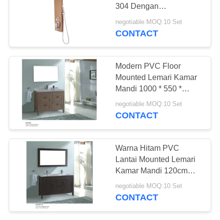
304 Dengan
Handshower Untuk
negotiable MOQ:10 Set
Rumah / Hotel
CONTACT
31
Panel Shower
Modern PVC Floor
Stainless Steel
Mounted Lemari Kamar
Mandi 1000 * 550 *
900mm dengan Empat
negotiable MOQ:10 Set
Laci
CONTACT
65
Warna Hitam PVC
Bathtub Jacuzzi
Lantai Mounted Lemari
Kamar Mandi 120cm
Berdiri Bebas
Lebar dengan Double
negotiable MOQ:10 Set
Basin
CONTACT