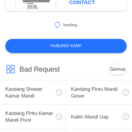
CONTACT
30
Lemari Kamar
loading...
Mandi Lantai
HUBUNGI KAMI!
Bad Request
Semua
4
Kandang Pintu
Kandang Shower
Kandang Pintu Mandi
Kamar Mandi
Kamar Mandi
Geser
Berengsel
Kandang Pintu Kamar
Kabin Mandi Uap
Mandi Pivot