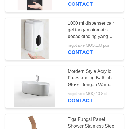
KUALITAS
Sprayer
CONTACT
HUBUNGI
1000 ml dispenser cair
25
KAMI
gel tangan otomatis
Kandang Pintu
bebas dinding yang
dapat dipasang di
BERITA
Kamar Mandi Pivot
negotiable MOQ:100 pcs
dinding
CONTACT
PERMINTAAN
Mordern Style Acrylic
PENAWARAN
Freestanding Bathtub
Gloss Dengan Warna
92
Putih Salju
SITEMAP
negotiable MOQ:10 Set
CONTACT
Kabin Mandi Uap
PRIVACY
POLICY
Tiga Fungsi Panel
Shower Stainless Steel