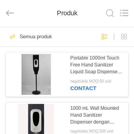
2026
ZENVO
(CHINA)
Produk
CO.,LTD.
All
Rights
Reserved.
RUMAH
32
Semua produk
Kandang Shower
PRODUK
Kamar Mandi
Portable 1000ml Touch
Free Hand Sanitizer
TENTANG
Liquid Soap Dispenser
KAMI
Berdiri Bebas
negotiable MOQ:50 unit
CONTACT
31
TUR
Kandang Pintu
PABRIK
1000 mL Wall Mounted
Hand Sanitizer
Mandi Geser
Dispenser dengan
KONTROL
Fogging Disinfektan
negotiable MOQ:500 unit